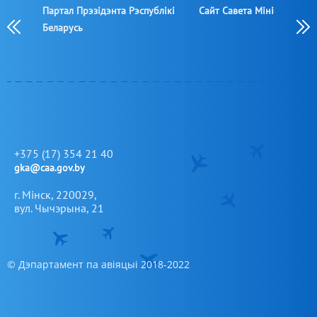
Партал Прэзідэнта Рэспублікі
Сайт Савета Міністраў РБ
Беларусь
+375 (17) 354 21 40
gka@caa.gov.by
г. Мінск, 220029,
вул. Чычэрына, 21
© Дэпартамент па авіяцыі 2018-2022