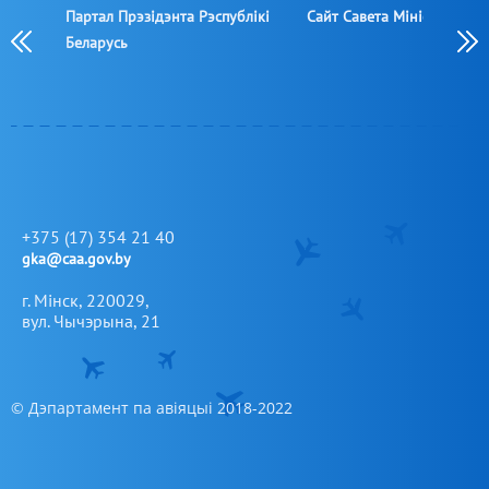
Партал Прэзідэнта Рэспублікі
Сайт Савета Міністраў РБ
Беларусь
+375 (17) 354 21 40
gka@caa.gov.by
г. Мінск, 220029,
вул. Чычэрына, 21
© Дэпартамент па авіяцыі 2018-2022