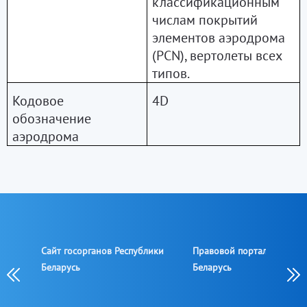
классификационным
числам покрытий
элементов аэродрома
(PCN), вертолеты всех
типов.
Кодовое
4
D
обозначение
аэродрома
Сайт госорганов Республики
Правовой портал Республ
овой
Беларусь
Беларусь