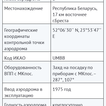
Местонахождение
Республика Беларусь,
17 км восточнее
г.Бреста
Географические
52°06´30´´
N
, 23°53´47´´
координаты
E
контрольной точки
аэродрома
Код ИКАО
UM
ВВ
Оборудованность
Захд на посадку по
ВПП с МКпос.
приборам с МКпос. –
287°, 107°
Ввод аэродрома в
1975 год
эксплуатацию
Годность аэродрома
круглосуточно