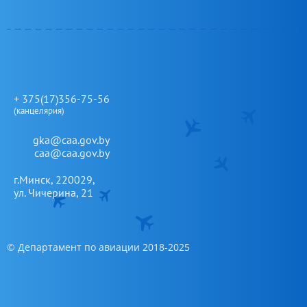
овой
+ 375(17)356-75-56
(канцелярия)
gka@caa.gov.by
caa@caa.gov.by
г.Минск, 220029,
ул. Чичерина, 21
© Департамент по авиации 2018-2025