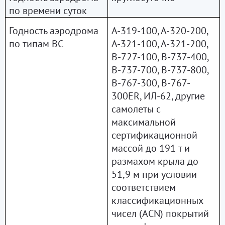
по времени суток
Годность аэродрома
А-319-100, А-320-200,
по типам ВС
А-321-100, А-321-200,
B-727-100, B-737-400,
B-737-700, B-737-800,
B-767-300, B-767-
300ER, ИЛ-62, другие
самолеты с
максимальной
сертификационной
массой до 191 т и
размахом крыла до
51,9 м при условии
соответствием
классификационных
чисел (ACN) покрытий