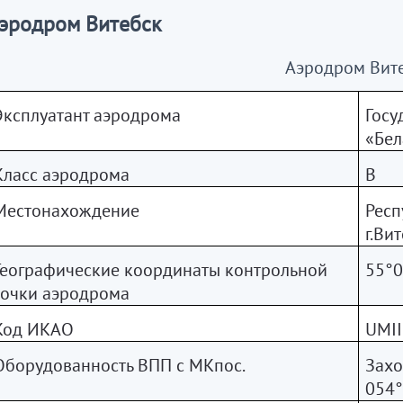
эродром Витебск
Аэродром Вит
Эксплуатант аэродрома
Госу
«Бел
Класс аэродрома
В
Местонахождение
Респ
г.Ви
Географические координаты контрольной
55°0
точки аэродрома
Код ИКАО
UMII
Оборудованность ВПП с МКпос.
Захо
054°