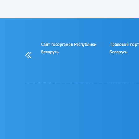
й центр
Сайт госорганов Республики
Правовой порт
ства и правовой
Беларусь
Беларусь
Республики