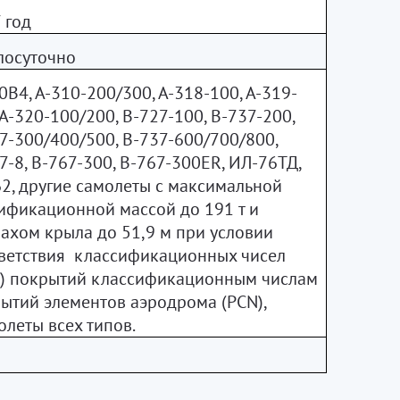
 год
лосуточно
0В4, А-310-200/300,
А-318-100, А-319-
 А-320-100/200, В-727-100, В-737-200,
7-300/400/500, В-737-600/700/800,
7-8, В-767-300, В-767-300ER, ИЛ-76ТД,
2, другие самолеты с максимальной
ификационной массой до 191 т и
ахом крыла до 51,9 м при условии
ветствия классификационных чисел
) покрытий классификационным числам
ытий элементов аэродрома (PCN),
олеты всех типов.