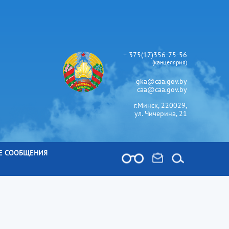
+ 375(17)356-75-56
(канцелярия)
gka@caa.gov.by
caa@caa.gov.by
г.Минск, 220029,
ул. Чичерина, 21
Е СООБЩЕНИЯ