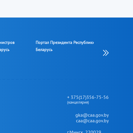
нистров
Портал Президента Республики
Национальный ц
арусь
Беларусь
законодательств
информации Рес
Беларусь
+ 375(17)356-75-56
(канцелярия)
gka@caa.gov.by
caa@caa.gov.by
г.Минск, 220029,