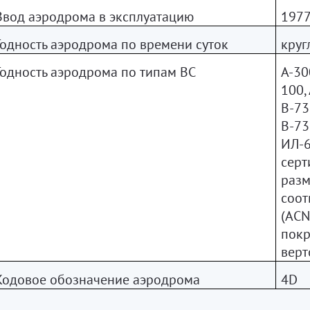
Ввод аэродрома в эксплуатацию
1977
Годность аэродрома по времени суток
круг
Годность аэродрома по типам ВС
А-30
100,
В-73
В-73
ИЛ-6
серт
разм
соот
(ACN
покр
верт
Кодовое обозначение аэродрома
4
D