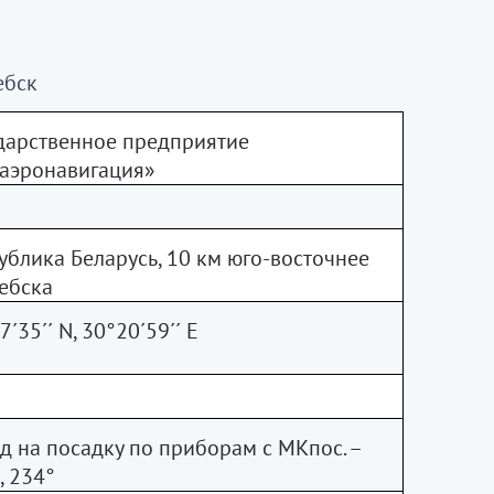
ебск
дарственное предприятие
аэронавигация»
ублика Беларусь, 10 км юго-восточнее
тебска
7´35´´
N
, 30°20´59´´
E
д на посадку по приборам с МКпос. –
, 234°