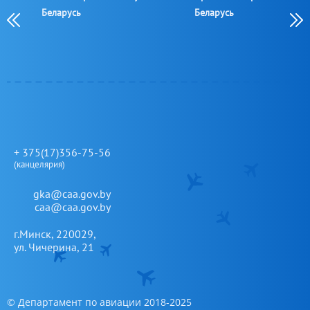
овой
Беларусь
Беларусь
овой
+ 375(17)356-75-56
(канцелярия)
gka@caa.gov.by
caa@caa.gov.by
г.Минск, 220029,
ул. Чичерина, 21
© Департамент по авиации 2018-2025