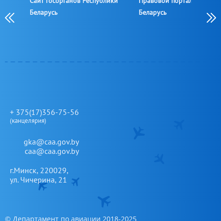
Сайт госорганов Республики
Правовой портал Республ
овой
Беларусь
Беларусь
овой
+ 375(17)356-75-56
(канцелярия)
gka@caa.gov.by
caa@caa.gov.by
г.Минск, 220029,
ул. Чичерина, 21
© Департамент по авиации 2018-2025