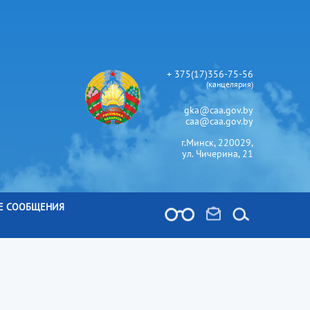
+ 375(17)356-75-56
(канцелярия)
gka@caa.gov.by
caa@caa.gov.by
г.Минск, 220029,
ул. Чичерина, 21
Е СООБЩЕНИЯ