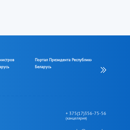
нистров
Портал Президента Республики
Национальный ц
арусь
Беларусь
законодательств
информации Рес
Беларусь
+ 375(17)356-75-56
(канцелярия)