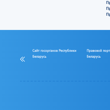
П
П
П
й центр
Сайт госорганов Республики
Правовой порт
ства и правовой
Беларусь
Беларусь
Республики