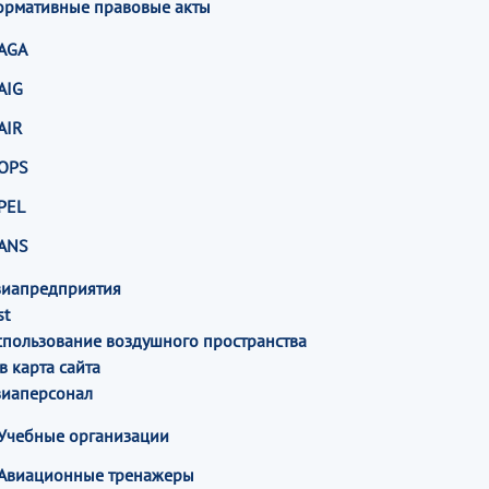
ормативные правовые акты
AGA
AIG
AIR
OPS
PEL
ANS
виапредприятия
st
спользование воздушного пространства
в карта сайта
виаперсонал
Учебные организации
Авиационные тренажеры