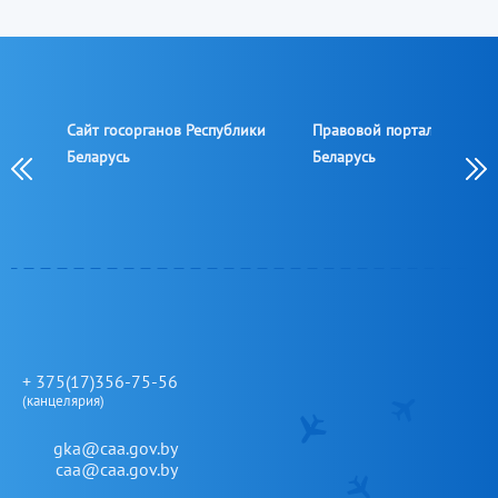
Сайт госорганов Республики
Правовой портал Республ
овой
Беларусь
Беларусь
овой
+ 375(17)356-75-56
(канцелярия)
gka@caa.gov.by
caa@caa.gov.by