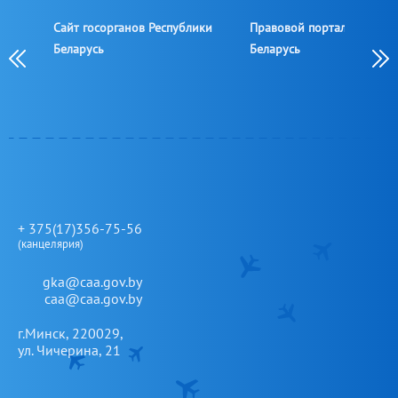
Сайт госорганов Республики
Правовой портал Республ
овой
Беларусь
Беларусь
овой
+ 375(17)356-75-56
(канцелярия)
gka@caa.gov.by
caa@caa.gov.by
г.Минск, 220029,
ул. Чичерина, 21